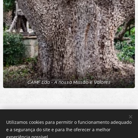
CAMF Lda - A nossa Missão e Valores
Utilizamos cookies para permitir o funcionamento adequado
E-mail:
e a segurança do site e para lhe oferecer a melhor
camf-geral@sapo.pt
experiência possível.